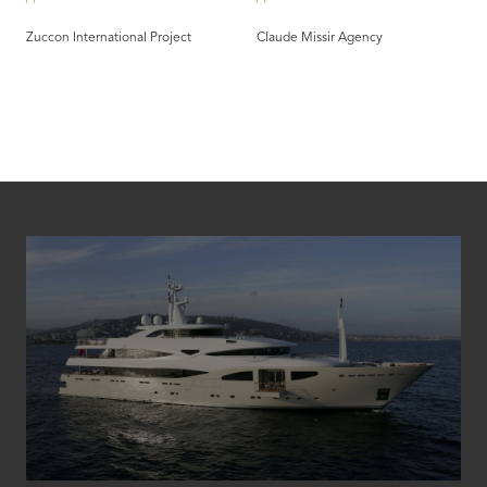
Zuccon International Project
Claude Missir Agency