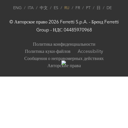
ENG
/
ITA
/
中文
/
ES
/
RU
/
FR
/
PT
/
日
/
DE
© Авторское право
2026
Ferretti S.p.A.
- Бренд
Ferretti
Group
- НДС 04485970968
Политика конфиденциальности
Политика куки-файлов
Accessibility
Сообщения о неправомерных действиях
Авторские права
Your Privacy Choices
Notice at collection