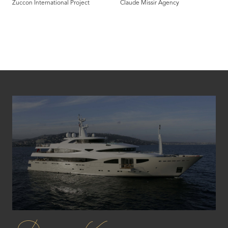
Zuccon International Project
Claude Missir Agency