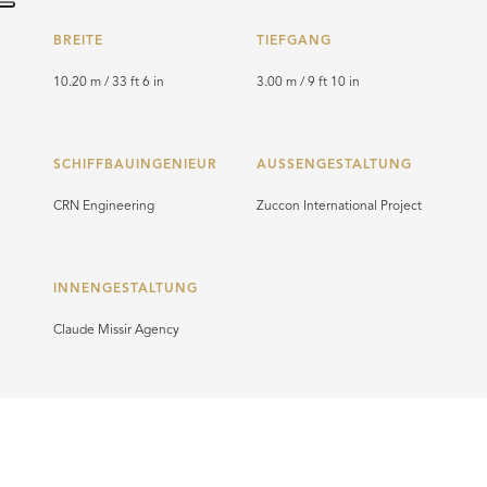
BREITE
TIEFGANG
10.20 m / 33 ft 6 in
3.00 m / 9 ft 10 in
SCHIFFBAUINGENIEUR
AUSSENGESTALTUNG
CRN Engineering
Zuccon International Project
INNENGESTALTUNG
Claude Missir Agency