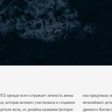
ES прежде всего отражает личность жены
идумала лично) до выбора обстановки и
ца, которая активно участвовала в создании
йших деталей, вдохновленных темами
детали яхты, от дизайна названия (которое
древнего Китая 