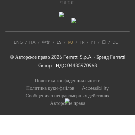
ЧЛЕН
ENG
/
ITA
/
中文
/
ES
/
RU
/
FR
/
PT
/
日
/
DE
© Авторское право
2026
Ferretti S.p.A.
- Бренд
Ferretti
Group
- НДС 04485970968
Политика конфиденциальности
Политика куки-файлов
Accessibility
Сообщения о неправомерных действиях
Авторские права