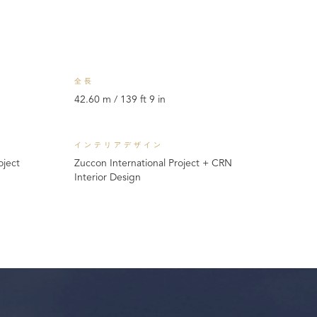
全長
42.60 m / 139 ft 9 in
インテリアデザイン
oject
Zuccon International Project + CRN
Interior Design