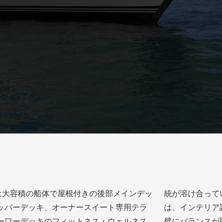
VAは大容積の船体で屋根付きの後部メインデッ
け合っています。落ち着いた外観ライン
ッパーデッキ、オーナースイート専用テラ
ンテリア調度品のエレガンスと洗練さと完
ーワーデッキのフィットネス・ウェルネス
璧にバランスが