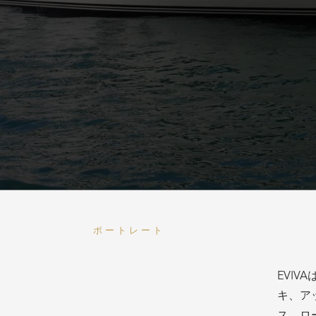
ポートレート
EVI
統が溶
キ、ア
は、イ
ス、ロ