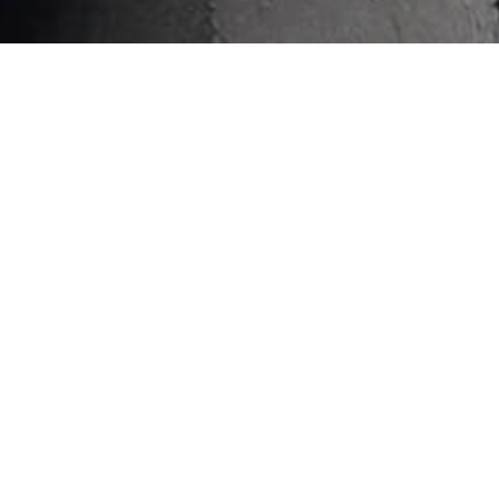
Your Privacy Choices
Notice at collection
新しい創造物でCRNの旅を
プロジェクトマネージャー、エンジニア、設計者、技術
者、職人からなる社内チームがクライアントを情熱的にサ
ポートし、創造性、専門知識、熟練の技術を調和させて組
み合わせたヨットを建造。心躍る旅をお届けします。