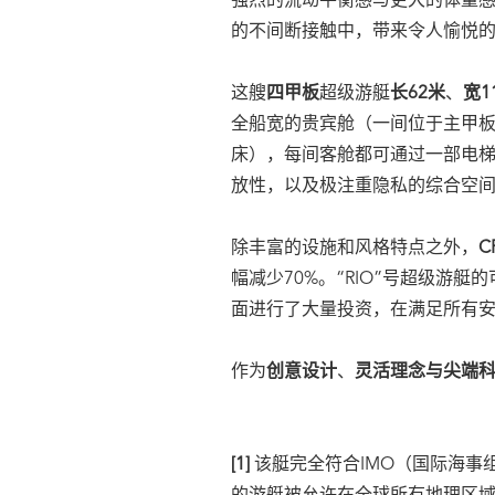
强烈的流动平衡感与更大的体量
的不间断接触中，带来令人愉悦
这艘
四甲板
超级游艇
长62米
、
宽1
全船宽的贵宾舱（一间位于主甲
床），每间客舱都可通过一部电
放性，以及极注重隐私的综合空
除丰富的设施和风格特点之外，
C
幅减少70%。“RIO”号超级
面进行了大量投资，在满足所有安
作为
创意设计
、
灵活理念与尖端
[1]
该艇完全符合IMO（国际海事组