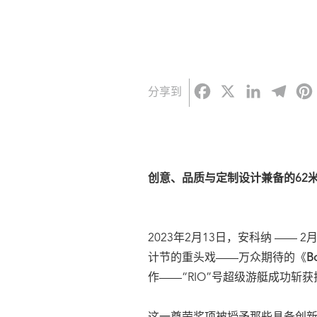
Facebook
X
LinkedI
Tel
分享到
创意、品质与定制设计兼备的62
2023年2月13日，安科纳 —— 
计节的重头戏——万众期待的《
Bo
作——“RIO”号超级游艇成功斩