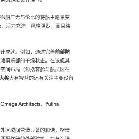
线条的游艇设计佳作。
RN船厂无与伦比的将船主愿景变
能，活力充沛，风格强烈，而且续
设计成就。例如，通过完善
前部防
海滩俱乐部的干燥状态。在该艇其
与空间布局（包括客舱与船员区在
”大奖
大有裨益的还有关注主要设备
与
Omega Architects
、
Pulina
内外区域间营造显著的和谐，塑造