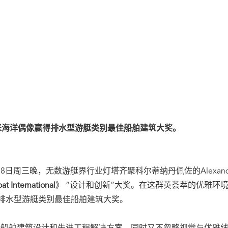
n
egram
Pinterest
米海洋偶像赢得排水型游艇类别最佳船舶建筑大奖。
2月8日周三晚，无数游艇界行业灯塔齐聚科尔蒂纳丹佩佐的Alexande
at International
》 “设计和创新”大奖。在这群英荟萃的优雅环
获排水型游艇类别最佳船舶建筑大奖。