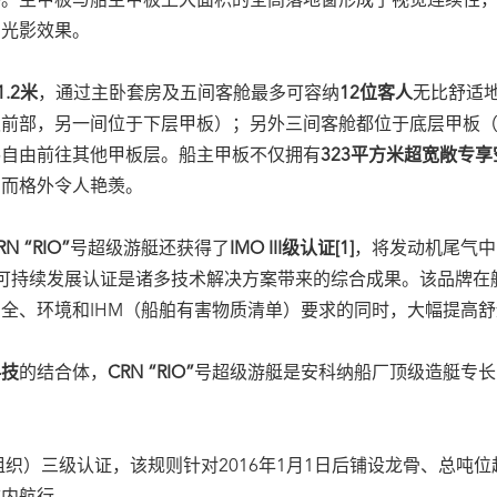
感。主甲板与船主甲板上大面积的全高落地窗形成了视觉连续性
的光影效果。
1.2米
，通过主卧套房及五间客舱最多可容纳
12位客人
无比舒适
板前部，另一间位于下层甲板）；另外三间客舱都位于底层甲板
梯自由前往其他甲板层。船主甲板不仅拥有
323平方米超宽敞专享
间而格外令人艳羡。
RN “RIO”
号超级游艇还获得了
IMO III级认证[1]
，将发动机尾气中
游艇的可持续发展认证是诸多技术解决方案带来的综合成果。该品牌
全、环境和IHM（船舶有害物质清单）要求的同时，大幅提高
科技
的结合体，
CRN “RIO”
号超级游艇是安科纳船厂顶级造艇专长
织）三级认证，该规则针对2016年1月1日后铺设龙骨、总吨位超