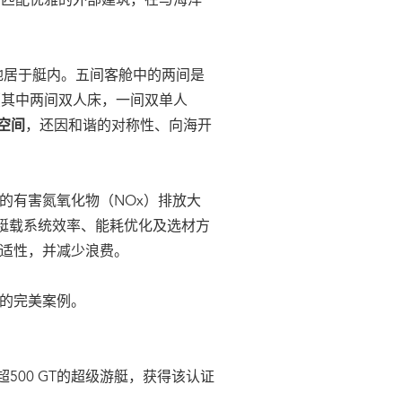
，匹配优雅的外部建筑，在与海洋
地居于艇内。五间客舱中的两间是
（其中两间双人床，一间双单人
空间
，还因和谐的对称性、向海开
的有害氮氧化物（NOx）排放大
在艇载系统效率、能耗优化及选材方
舒适性，并减少浪费。
的完美案例。
500 GT的超级游艇，获得该认证