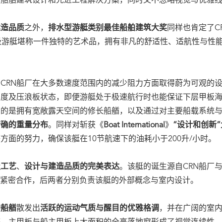
新船舶建筑设计和先进工程解决方案，同时又不忽略视觉与优雅
建造品质
之外，
排水型游艇类别最佳船舶建筑大奖
同样也肯定了C
级游艇堪称一件独特的艺术品，拥有非凡的舒适性、适航性与性
CRN船厂在大多数速度范围内的减少阻力方面取得蔚为可观的
高度及压浪板状态，即便游艇处于极速航行时也能保证下层甲板
目的是拥有宽敞露天空间的修长船艏，以及通过对主要船载系统
精确的重量分布
。同样对斩获《
Boat International
》
“设计和创新
方面的努力，确保该艇在10节航速下的油耗小于200升/小时。
级工艺
、
设计与建造品质的完美表达
。该艇的诞生源自CRN船厂
紧密合作，后两者分别负责该艇的外部概念与室内设计。
的船艏
散发出
活跃的运动气质与醒目的优雅格调
，并在广阔的室