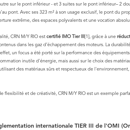
’autre sur le pont inférieur - et 3 suites sur le pont inférieur– 2 
’au pont. Avec ses 323 m² à son usage exclusif, le pont du propr
ture extrême, des espaces polyvalents et une vocation absolue 
nalité, CRN M/Y RIO est
certifié IMO Tier III
[1], grâce à une
réduc
ntenus dans les gaz d’échappement des moteurs. La durabilité d
effet, un focus a été porté sur la performance des équipements e
ommation inutile d'énergie, mais aussi sur le choix des matériau
n utilisant des matériaux sûrs et respectueux de l'environnemen
e flexibilité et de créativité, CRN M/Y RIO est un exemple parf
lementation internationale
TIER III de l'OMI
(Or