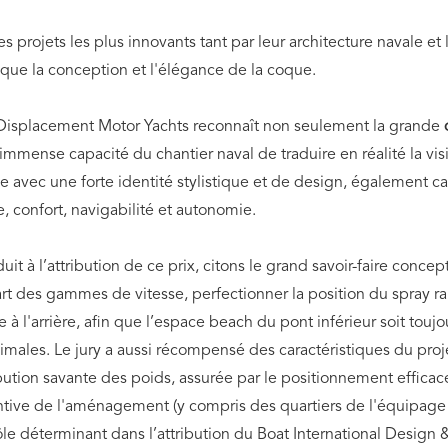
 projets les plus innovants tant par leur architecture navale et 
 que la conception et l'élégance de la coque.
– Displacement Motor Yachts reconnaît non seulement la grande
l’immense capacité du chantier naval de traduire en réalité la visi
ue avec une forte identité stylistique et de design, également c
confort, navigabilité et autonomie.
it à l’attribution de ce prix, citons le grand savoir-faire conce
rt des gammes de vitesse, perfectionner la position du spray rail
te à l'arrière, afin que l’espace beach du pont inférieur soit to
ales. Le jury a aussi récompensé des caractéristiques du projet
ibution savante des poids, assurée par le positionnement effica
tive de l'aménagement (y compris des quartiers de l'équipage e
ôle déterminant dans l’attribution du Boat International Design