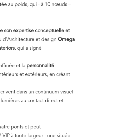
rtée au poids, qui - à 10 nœuds –
de son expertise conceptuelle et
eau d’Architecture et design
Omega
nteriors
, qui a signé
affinée et la
personnalité
térieurs et extérieurs, en créant
inscrivent dans un continuum visuel
 lumières au contact direct et
atre ponts et peut
2 VIP à toute largeur - une située