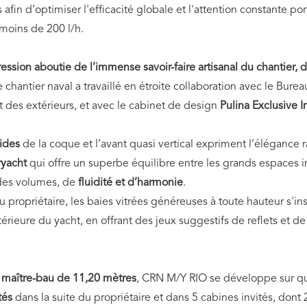
afin d’optimiser l'efficacité globale et l'attention constante po
oins de 200 l/h.
ssion aboutie de l’immense savoir-faire artisanal du chantier, 
e chantier naval a travaillé en étroite collaboration avec le Bur
pt des extérieurs, et avec le cabinet de design
Pulina Exclusive I
uides
de la coque et l’avant quasi vertical expriment l’élégance r
ryacht
qui offre un superbe équilibre entre les grands espaces in
 des volumes, de
fluidité et d’harmonie
.
 du propriétaire, les baies vitrées généreuses à toute hauteur s'
térieure du yacht, en offrant des jeux suggestifs de reflets et de
n
maître-bau de 11,20 mètres
, CRN M/Y RIO se développe sur qu
ités
dans la suite du propriétaire et dans 5 cabines invités, dont 