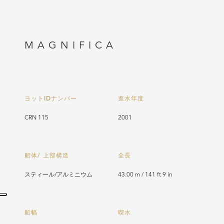
MAGNIFICA
ヨットIDナンバー
進水年度
CRN 115
2001
船体/ 上部構造
全長
スティール/アルミニウム
43.00 m / 141 ft 9 in
船幅
喫水