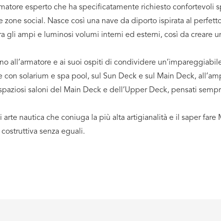
 armatore esperto che ha specificatamente richiesto confortevoli 
 zone social. Nasce così una nave da diporto ispirata al perfetto 
ra gli ampi e luminosi volumi interni ed esterni, così da creare 
no all’armatore e ai suoi ospiti di condividere un’impareggiabile
ge con solarium e spa pool, sul Sun Deck e sul Main Deck, all’am
 spaziosi saloni del Main Deck e dell’Upper Deck, pensati sempre
te nautica che coniuga la più alta artigianalità e il saper fare
costruttiva senza eguali.