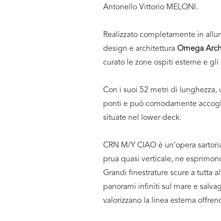
Antonello Vittorio MELONI.
Realizzato completamente in allum
design e architettura
Omega Archi
curato le zone ospiti esterne e gli 
Con i suoi 52 metri di lunghezza, 
ponti e può comodamente accoglier
situate nel lower deck.
CRN M/Y CIAO è un’opera sartoriale
prua quasi verticale, ne esprimono
Grandi finestrature scure a tutta 
panorami infiniti sul mare e salv
valorizzano la linea esterna offren