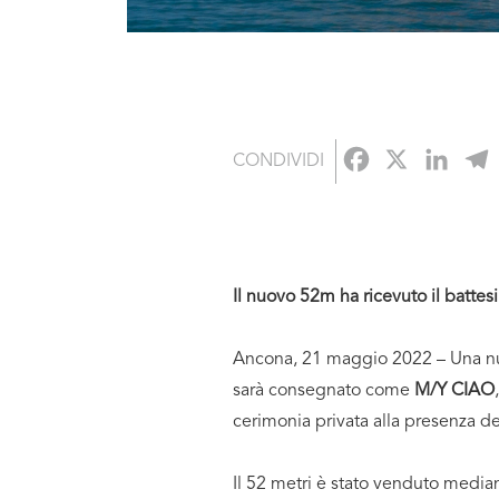
Facebook
X
Link
CONDIVIDI
Il nuovo 52m ha ricevuto il batte
Ancona, 21 maggio 2022 – Una nuo
sarà consegnato come
M/Y CIAO
cerimonia privata alla presenza d
Il 52 metri è stato venduto median