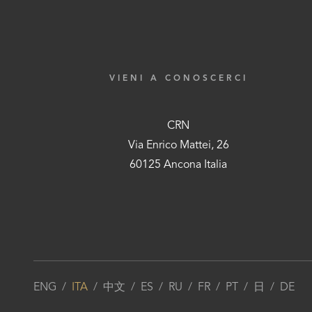
VIENI A CONOSCERCI
CRN
Via Enrico Mattei, 26
60125 Ancona Italia
ENG
/
ITA
/
中文
/
ES
/
RU
/
FR
/
PT
/
日
/
DE