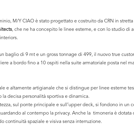
inio, M/Y CIAO è stato progettato e costruito da CRN in stretta 
tects
, che ne ha concepito le linee esterne, e con lo studio di 
interiors.
un baglio di 9 mt e un gross tonnage di 499, il nuovo true custo
e a bordo fino a 10 ospiti nella suite armatoriale posta nel ma
 e altamente artigianale che si distingue per linee esterne tese
 la decisa personalità sportiva e dinamica.
altezza, sul ponte principale e sull’upper deck, si fondono in un
aguardando al contempo la privacy. Anche la timoneria è dotata 
do continuità spaziale e visiva senza interruzione.