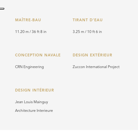
MAÎTRE-BAU
TIRANT D’EAU
11.20 m / 36 ft 8 in
3.25 m / 10 ft 6 in
CONCEPTION NAVALE
DESIGN EXTÉRIEUR
CRN Engineering
Zuccon International Project
DESIGN INTÉRIEUR
Jean Louis Mainguy
Architecture Interieure