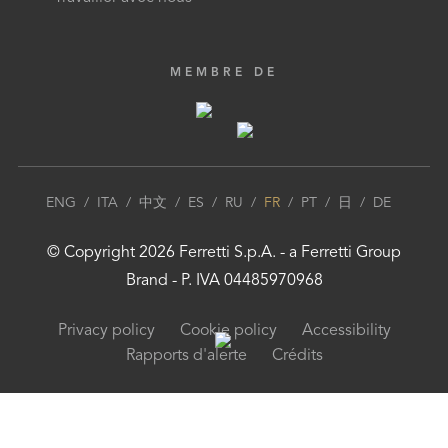
MEMBRE DE
ENG
/
ITA
/
中文
/
ES
/
RU
/
FR
/
PT
/
日
/
DE
© Copyright
2026
Ferretti S.p.A.
- a
Ferretti Group
Brand - P. IVA 04485970968
Privacy policy
Cookie policy
Accessibility
Rapports d'alerte
Crédits