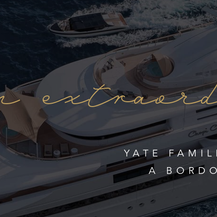
 extraor
YATE FAMIL
A BORDO