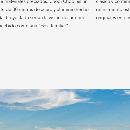
de materiales preciados. Chopi Chopi es un
 y contemporáneo. El sentido de elegante
e de 80 metros de acero y aluminio hecho
miento está realzado por obras de arte
a. Proyectado según la visión del armador,
originales en po
ncebido como una "casa familiar"