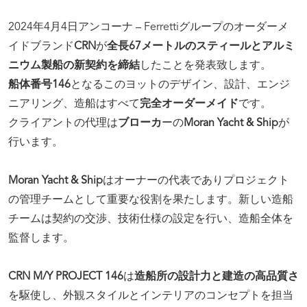
2024年4月4日アンコーナ – Ferrettiグループのオーダーメ
イドブランド
CRN
が
全長67メートルのスティールとアルミ
ニウム製船の新契約を締結
したことを発表致します。
船体番号146
となるこのヨットのデザイン、設計、エンジ
ニアリング、造船はすべて
完全オーダーメイド
です。
クライアントの代理は
ブローカ
ーの
Moran Yacht & Ship
が
行います。
Moran Yacht & Ship
はオーナーの代表でありプロジェクト
の管理チームとして重要な役割を果たします。新しい造船
チームは契約の交渉、技術仕様の設定を行い、造船全体を
監督します。
CRN M/Y PROJECT 146
は
造船所の設計力と建造の高品質さ
を駆使し、外観スタイルとインテリアのコンセプトを担当