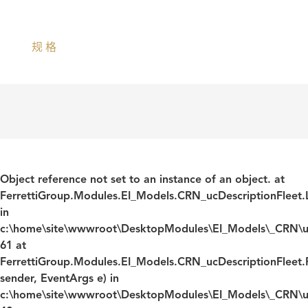
规格
Object reference not set to an instance of an object. at
FerrettiGroup.Modules.EI_Models.CRN_ucDescriptionFleet.L
in
c:\home\site\wwwroot\DesktopModules\EI_Models\_CRN\ucD
61 at
FerrettiGroup.Modules.EI_Models.CRN_ucDescriptionFleet
sender, EventArgs e) in
c:\home\site\wwwroot\DesktopModules\EI_Models\_CRN\ucD