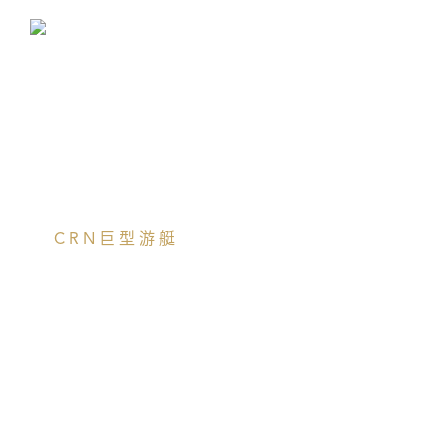
描述
视频
图库
规格
CRN巨型游艇